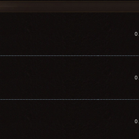
0
0
0