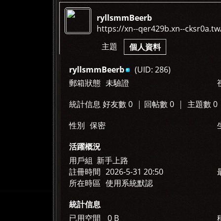
ryllsmmBeerb
https://xn--qer429b.xn--cksr0a.tw
›
›
主題
個人資料
ryllsmmBeerb
(UID: 286)
郵箱狀態
未驗證
統計信息
好友數 0
|
回帖數 0
|
主題數 0
性別
保密
活躍概況
用戶組
新手上路
註冊時間
2026-5-31 20:50
所在時區
使用系統默認
統計信息
已用空間
0 B