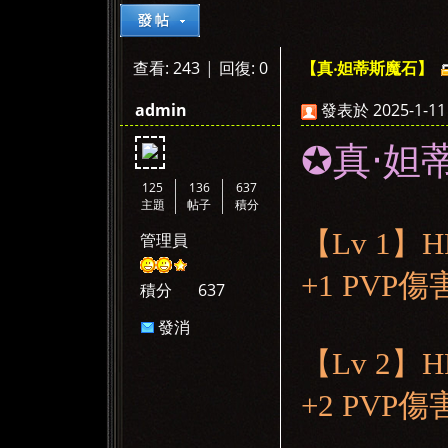
查看:
243
|
回復:
0
【真‧妲蒂斯魔石】
»
›
›
›
admin
發表於 2025-1-11 
✪真‧妲
125
136
637
主題
帖子
積分
【Lv 1】
管理員
+1 PVP
積分
637
發消
息
【Lv 2】
+2 PVP