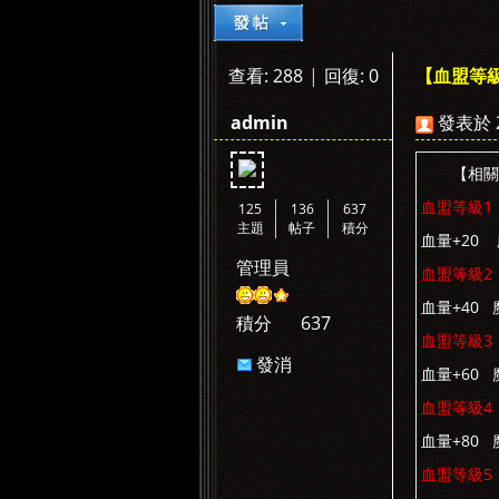
查看:
288
|
回復:
0
【血盟等
»
›
›
admin
發表於 20
【相關
血盟等級1
125
136
637
主題
帖子
積分
血量+20 
管理員
血盟等級2
血量+40 
積分
637
血盟等級3
發消
血量+60 
息
血盟等級4
血量+80 
血盟等級5