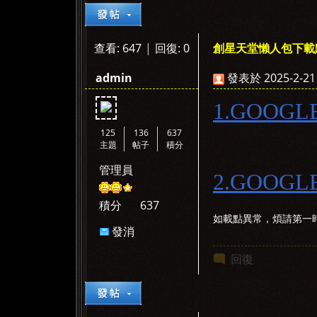
查看:
647
|
回復:
0
創星天堂懶人包下載點0
»
›
›
›
admin
發表於 2025-2-21 
1.GOOG
125
136
637
主題
帖子
積分
管理員
2.GOOG
積分
637
如載點異常，煩請第一
發消
息
回復