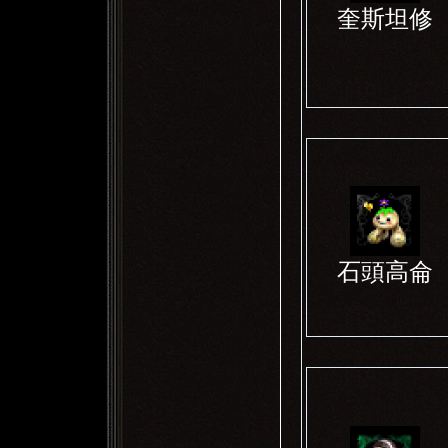
奎斯坦修
石頭高侖