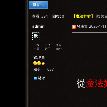
查看:
394
|
回復:
0
[複製
【魔法娃娃】
»
›
›
›
admin
發表於 2025-1-11 
125
136
637
主題
帖子
積分
管理員
積分
637
發消
從
魔法
息