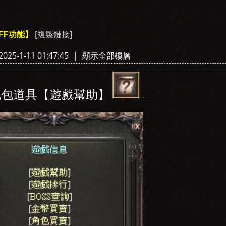
[複製鏈接]
FF功能】
›
25-1-11 01:47:45
|
顯示全部樓層
包包道具【遊戲幫助】
---