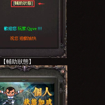
選【輔助狀態】