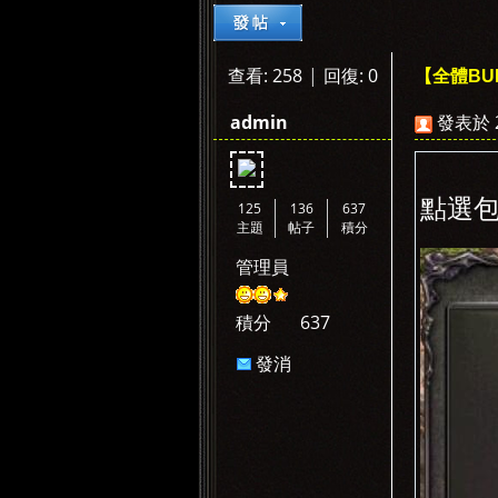
查看:
258
|
回復:
0
【全體BU
»
›
›
admin
發表於 20
點選
125
136
637
主題
帖子
積分
管理員
積分
637
發消
息