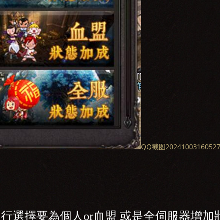
QQ截图20241003160527
行選擇要為個人or血盟 或是全伺服器增加