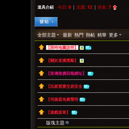
今日:
0
|
主題:
12
|
排名:
7
道具介紹
»
›
›
全部主題
最新
熱門
熱帖
精華
更多
【限時地圖說明】
【關於直播獎勵】
【宣傳推廣回報網址】
【玩家買賣交易安全
【伺服器免責聲明
【遊戲規章】
版塊主題