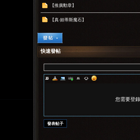
【推廣勳章】
【真‧妲蒂斯魔石】
快速發帖
您需要登
發表帖子