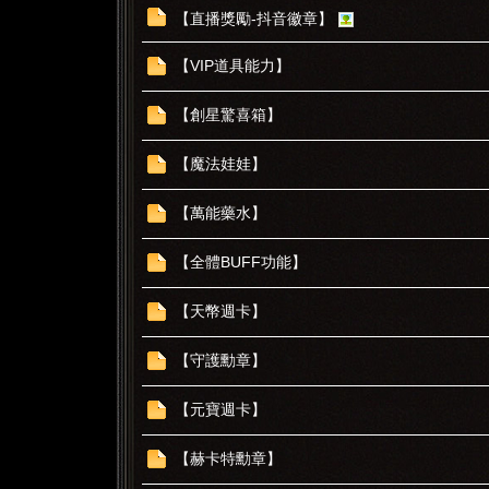
【直播獎勵-抖音徽章】
【VIP道具能力】
【創星驚喜箱】
【魔法娃娃】
【萬能藥水】
【全體BUFF功能】
【天幣週卡】
【守護勳章】
【元寶週卡】
【赫卡特勳章】