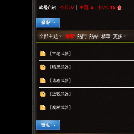
今日:
0
|
主題:
5
|
排名:
15
武器介紹
»
›
›
全部主題
最新
熱門
熱帖
精華
更多
【古老武器】
【暗黑武器】
【遠程武器】
【近戰武器】
【魔杖武器】