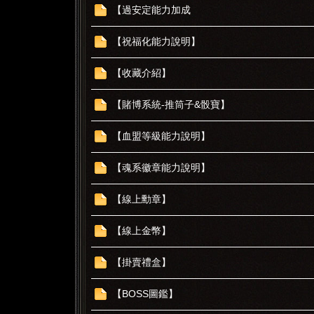
【過安定能力加成
【祝福化能力說明】
【收藏介紹】
【賭博系統-推筒子&骰寶】
【血盟等級能力說明】
【魂系徽章能力說明】
【線上勳章】
【線上金幣】
【掛賣禮盒】
【BOSS圖鑑】