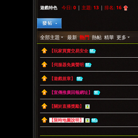
今日:
0
|
主題:
13
|
排名:
16
遊戲特色
»
›
›
全部主題
最新
熱門
熱帖
精華
更多
【玩家買賣交易安全
【伺服器免責聲明
【遊戲規章】
【宣傳推廣回報網址】
【關於直播獎勵】
【限時地圖說明】