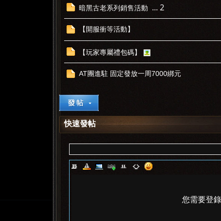
...
2
暗黑古老系列銷售活動
【開服衝等活動】
【玩家專屬禮包碼】
AT團進駐 固定發放一周7000綁元
快速發帖
您需要登