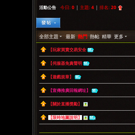
今日:
0
|
主題:
4
|
排名:
20
活動公告
»
›
›
全部主題
最新
熱門
熱帖
精華
更多
【玩家買賣交易安全
【伺服器免責聲明
【遊戲規章】
【宣傳推廣回報網址】
【關於直播獎勵】
【限時地圖說明】