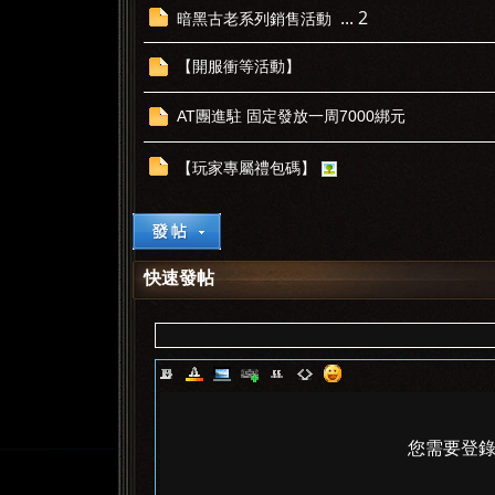
...
2
暗黑古老系列銷售活動
【開服衝等活動】
AT團進駐 固定發放一周7000綁元
【玩家專屬禮包碼】
快速發帖
您需要登