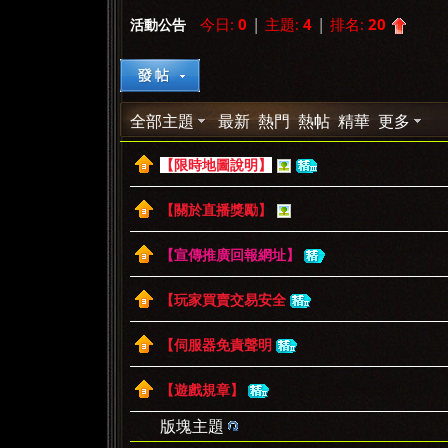
今日:
0
|
主題:
4
|
排名:
20
活動公告
»
›
›
全部主題
最新
熱門
熱帖
精華
更多
【限時地圖說明】
【關於直播獎勵】
【宣傳推廣回報網址】
【玩家買賣交易安全
【伺服器免責聲明
【遊戲規章】
版塊主題